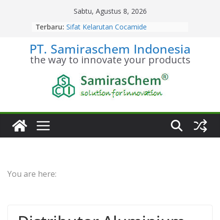
Skip
Sabtu, Agustus 8, 2026
to
Terbaru:
Sifat Kelarutan Cocamide
content
Diethanolamine
PT. Samiraschem Indonesia
Distributor Cocamide
Diethanolamine Terpercaya
the way to innovate your products
Kesetimbangan Kimia Cocamide
Diethanolamine
Kinetika Kimia Cocamide
Diethanolamine
Stoikiometri Cocamide
Diethanolamine
You are here: