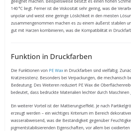
geeignet machen. Beispielsweise besitzt es einen hohen Schmel
140 °C liegt. Ferner ist die Viskosität sehr gering, was die Verar
unpolar und weist eine geringe Löslichkeit in den meisten Lös
zusammengenommen machen es zu einem äußerst stabilen und z
gut mit Harzen kombinieren, was die Kompatibilität in Druckfarb
Funktion in Druckfarben
Die Funktionen von
PE Wax
in Druckfarben sind vielfältig. Zunä
Kratzresistenz. Besonders bei Verpackungen, die mechanisch b
Bedeutung. Des Weiteren reduziert PE Wax die Oberflächenreibu
bedeutet, dass bedruckte Materialien leichter durch Maschinen
Ein weiterer Vorteil ist der Mattierungseffekt. Je nach Partike
erzeugt werden – ein wichtiges Kriterium im Bereich dekorati
wasserabweisend, was die Beständigkeit gegenüber Feuchtigkei
pigmentstabilisierenden Eigenschaften, vor allem bei oxidierte