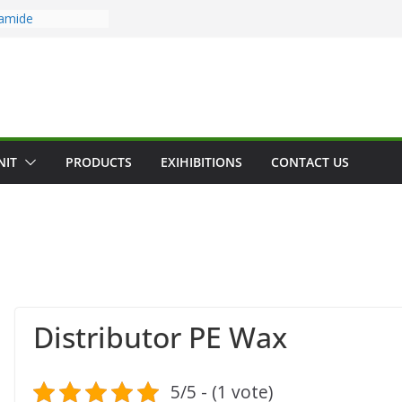
camide
de
rpercaya
mia Cocamide
amide
ide
NIT
PRODUCTS
EXIHIBITIONS
CONTACT US
Distributor PE Wax
5/5 - (1 vote)