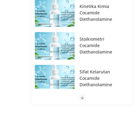
Kinetika Kimia
Cocamide
Diethanolamine
Stoikiometri
Cocamide
Diethanolamine
Sifat Kelarutan
Cocamide
Diethanolamine
Distributor Cocamide
Diethanolamine
Terpercaya