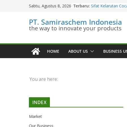
Skip
Terbaru:
Sifat Kelarutan Co
Sabtu, Agustus 8, 2026
to
Diethanolamine
Distributor Cocami
content
PT. Samiraschem Indonesia
Diethanolamine Te
the way to innovate your products
Kesetimbangan Ki
Diethanolamine
Kinetika Kimia Coc
Diethanolamine
Stoikiometri Cocam
HOME
ABOUT US
BUSINESS U
Diethanolamine
You are here:
INDEX
Market
Our Business