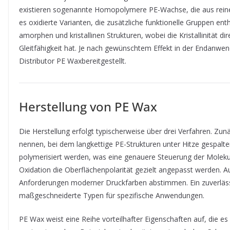
existieren sogenannte Homopolymere PE-Wachse, die aus reinen
es oxidierte Varianten, die zusätzliche funktionelle Gruppen en
amorphen und kristallinen Strukturen, wobei die Kristallinität d
Gleitfähigkeit hat. Je nach gewünschtem Effekt in der Endanwe
Distributor PE Waxbereitgestellt.
Herstellung von PE Wax
Die Herstellung erfolgt typischerweise über drei Verfahren. Zun
nennen, bei dem langkettige PE-Strukturen unter Hitze gespalt
polymerisiert werden, was eine genauere Steuerung der Molekula
Oxidation die Oberflächenpolarität gezielt angepasst werden. Au
Anforderungen moderner Druckfarben abstimmen. Ein zuverlässi
maßgeschneiderte Typen für spezifische Anwendungen.
PE Wax weist eine Reihe vorteilhafter Eigenschaften auf, die es