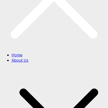
Home
About Us