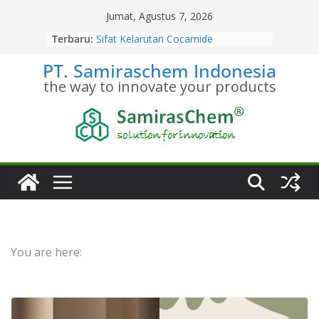
Skip
Jumat, Agustus 7, 2026
to
Terbaru:
Sifat Kelarutan Cocamide
content
Diethanolamine
PT. Samiraschem Indonesia
Distributor Cocamide
Diethanolamine Terpercaya
the way to innovate your products
Kesetimbangan Kimia Cocamide
Diethanolamine
Kinetika Kimia Cocamide
Diethanolamine
Stoikiometri Cocamide
Diethanolamine
You are here: