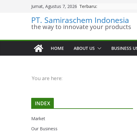
Skip
Terbaru:
Jumat, Agustus 7, 2026
to
PT. Samiraschem Indonesia
content
the way to innovate your products
HOME
ABOUT US
BUSINESS U
You are here:
INDEX
Market
Our Business