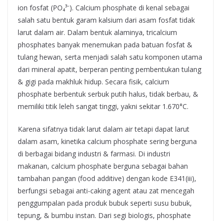
ion fosfat (PO₄³⁻). Calcium phosphate di kenal sebagai
salah satu bentuk garam kalsium dari asam fosfat tidak
larut dalam air. Dalam bentuk alaminya, tricalcium
phosphates banyak menemukan pada batuan fosfat &
tulang hewan, serta menjadi salah satu komponen utama
dari mineral apatit, berperan penting pembentukan tulang
& gigi pada makhluk hidup. Secara fisik, calcium
phosphate berbentuk serbuk putih halus, tidak berbau, &
memiliki titik leleh sangat tinggi, yakni sekitar 1.670°C.
Karena sifatnya tidak larut dalam air tetapi dapat larut
dalam asam, kinetika calcium phosphate sering berguna
di berbagai bidang industri & farmasi. Di industri
makanan, calcium phosphate berguna sebagai bahan
tambahan pangan (food additive) dengan kode E341(iii),
berfungsi sebagai anti-caking agent atau zat mencegah
penggumpalan pada produk bubuk seperti susu bubuk,
tepung, & bumbu instan. Dari segi biologis, phosphate