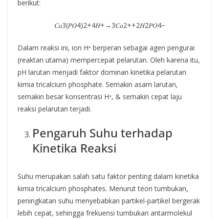
berikut:
𝐶𝑎3(𝑃𝑂4)2+4𝐻+→3𝐶𝑎2++2𝐻2𝑃𝑂4−
Dalam reaksi ini, ion H⁺ berperan sebagai agen pengurai
(reaktan utama) mempercepat pelarutan. Oleh karena itu,
pH larutan menjadi faktor dominan kinetika pelarutan
kimia tricalcium phosphate. Semakin asam larutan,
semakin besar konsentrasi H⁺, & semakin cepat laju
reaksi pelarutan terjadi.
Pengaruh Suhu terhadap
Kinetika Reaksi
Suhu merupakan salah satu faktor penting dalam kinetika
kimia tricalcium phosphates. Menurut teori tumbukan,
peningkatan suhu menyebabkan partikel-partikel bergerak
lebih cepat, sehingga frekuensi tumbukan antarmolekul