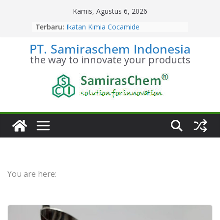
Skip
Kamis, Agustus 6, 2026
to
Terbaru:
Ikatan Kimia Cocamide
content
Diethanolamine
PT. Samiraschem Indonesia
Kesetimbangan Kimia Cocamide
Diethanolamine
the way to innovate your products
Kinetika Kimia Cocamide
Diethanolamine
Stoikiometri Cocamide
Diethanolamine
Sifat Kelarutan Cocamide
Diethanolamine
You are here: