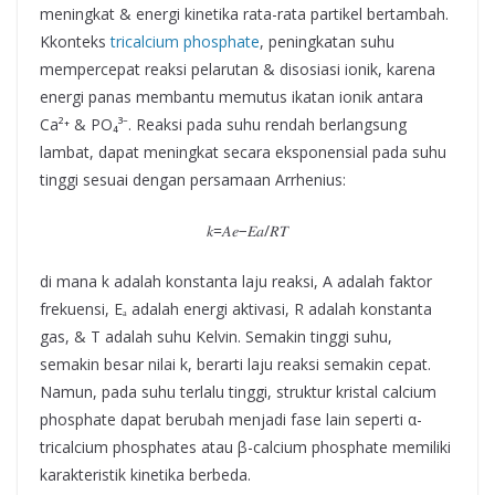
meningkat & energi kinetika rata-rata partikel bertambah.
Kkonteks
tricalcium phosphate
, peningkatan suhu
mempercepat reaksi pelarutan & disosiasi ionik, karena
energi panas membantu memutus ikatan ionik antara
Ca²⁺ & PO₄³⁻. Reaksi pada suhu rendah berlangsung
lambat, dapat meningkat secara eksponensial pada suhu
tinggi sesuai dengan persamaan Arrhenius:
𝑘=𝐴𝑒−𝐸𝑎/𝑅𝑇
di mana k adalah konstanta laju reaksi, A adalah faktor
frekuensi, Eₐ adalah energi aktivasi, R adalah konstanta
gas, & T adalah suhu Kelvin. Semakin tinggi suhu,
semakin besar nilai k, berarti laju reaksi semakin cepat.
Namun, pada suhu terlalu tinggi, struktur kristal calcium
phosphate dapat berubah menjadi fase lain seperti α-
tricalcium phosphates atau β-calcium phosphate memiliki
karakteristik kinetika berbeda.