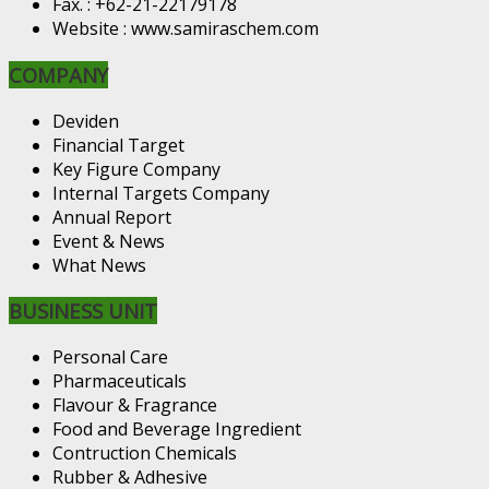
Fax. : +62-21-22179178
Website : www.samiraschem.com
COMPANY
Deviden
Financial Target
Key Figure Company
Internal Targets Company
Annual Report
Event & News
What News
BUSINESS UNIT
Personal Care
Pharmaceuticals
Flavour & Fragrance
Food and Beverage Ingredient
Contruction Chemicals
Rubber & Adhesive