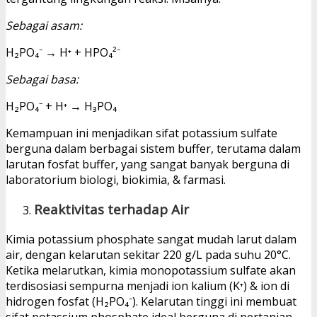
Sebagai asam:
H₂PO₄⁻ → H⁺ + HPO₄²⁻
Sebagai basa:
H₂PO₄⁻ + H⁺ → H₃PO₄
Kemampuan ini menjadikan sifat potassium sulfate
berguna dalam berbagai sistem buffer, terutama dalam
larutan fosfat buffer, yang sangat banyak berguna di
laboratorium biologi, biokimia, & farmasi.
Reaktivitas terhadap Air
Kimia potassium phosphate sangat mudah larut dalam
air, dengan kelarutan sekitar 220 g/L pada suhu 20°C.
Ketika melarutkan, kimia monopotassium sulfate akan
terdisosiasi sempurna menjadi ion kalium (K⁺) & ion di
hidrogen fosfat (H₂PO₄⁻).
Kelarutan tinggi ini membuat