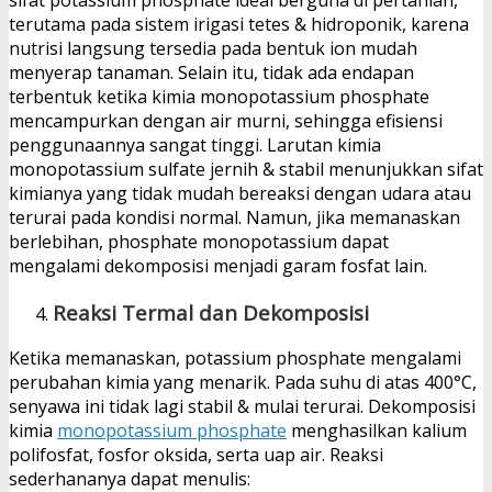
sifat potassium phosphate ideal berguna di pertanian,
terutama pada sistem irigasi tetes & hidroponik, karena
nutrisi langsung tersedia pada bentuk ion mudah
menyerap tanaman.
Selain itu, tidak ada endapan
terbentuk ketika kimia monopotassium phosphate
mencampurkan dengan air murni, sehingga efisiensi
penggunaannya sangat tinggi.
Larutan kimia
monopotassium sulfate jernih & stabil menunjukkan sifat
kimianya yang tidak mudah bereaksi dengan udara atau
terurai pada kondisi normal. Namun, jika memanaskan
berlebihan, phosphate monopotassium dapat
mengalami dekomposisi menjadi garam fosfat lain.
Reaksi Termal dan Dekomposisi
Ketika memanaskan, potassium phosphate mengalami
perubahan kimia yang menarik. Pada suhu di atas 400°C,
senyawa ini tidak lagi stabil & mulai terurai. Dekomposisi
kimia
monopotassium phosphate
menghasilkan kalium
polifosfat, fosfor oksida, serta uap air. Reaksi
sederhananya dapat menulis: