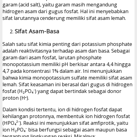
garam (acid salt), yaitu garam masih mengandung
hidrogen asam dari gugus fosfat. Hal ini menyebabkan
sifat larutannya cenderung memiliki sifat asam lemah.
Sifat Asam-Basa
Salah satu sifat kimia penting dari potassium phosphate
adalah reaktivitasnya terhadap asam dan basa. Sebagai
garam dari asam fosfat, larutan phosphate
monopotassium memiliki pH berkisar antara 4,4 hingga
4,7 pada konsentrasi 1% dalam air. Ini menunjukkan
bahwa kimia monopotassium sulfate memiliki sifat asam
lemah. Sifat keasaman ini berasal dari gugus di hidrogen
fosfat (H₂PO₄⁻) yang dapat bertindak sebagai donor
proton (H⁺).
Dalam kondisi tertentu, ion di hidrogen fosfat dapat
kehilangan protonnya, membentuk ion hidrogen fosfat
(HPO₄²⁻). Reaksi ini menunjukkan sifat amfiprotik, yaitu
ion H₂PO₄⁻ bisa berfungsi sebagai asam maupun basa
tergantung lingkungan reaksi. Misalnya: