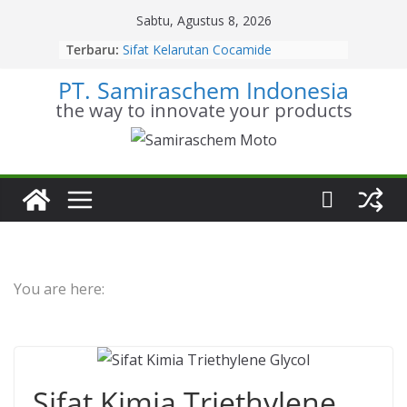
Skip
Sabtu, Agustus 8, 2026
to
Terbaru:
Sifat Kelarutan Cocamide
content
Diethanolamine
PT. Samiraschem Indonesia
Distributor Cocamide
Diethanolamine Terpercaya
the way to innovate your products
Kesetimbangan Kimia Cocamide
Diethanolamine
Kinetika Kimia Cocamide
Diethanolamine
Stoikiometri Cocamide
Diethanolamine
You are here:
Sifat Kimia Triethylene