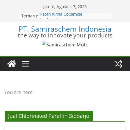
Skip
Jumat, Agustus 7, 2026
to
Ikatan Kimia Cocamide
Terbaru:
content
Diethanolamine
PT. Samiraschem Indonesia
Kesetimbangan Kimia Cocamide
Diethanolamine
the way to innovate your products
Kinetika Kimia Cocamide
Diethanolamine
Stoikiometri Cocamide
Diethanolamine
Sifat Kelarutan Cocamide
Diethanolamine
You are here:
Jual Chlorinated Paraffin Sidoarjo