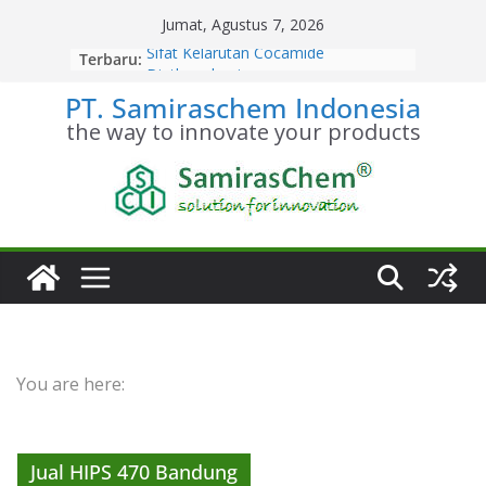
Skip
Jumat, Agustus 7, 2026
to
Sifat Kelarutan Cocamide
Terbaru:
content
Diethanolamine
PT. Samiraschem Indonesia
Distributor Cocamide
Diethanolamine Terpercaya
the way to innovate your products
Kesetimbangan Kimia Cocamide
Diethanolamine
Kinetika Kimia Cocamide
Diethanolamine
Stoikiometri Cocamide
Diethanolamine
You are here:
Jual HIPS 470 Bandung