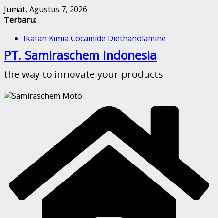
Skip
Jumat, Agustus 7, 2026
to
Terbaru:
content
Ikatan Kimia Cocamide Diethanolamine
Kesetimbangan Kimia Cocamide Diethanolamine
PT. Samiraschem Indonesia
Kinetika Kimia Cocamide Diethanolamine
Stoikiometri Cocamide Diethanolamine
the way to innovate your products
Sifat Kelarutan Cocamide Diethanolamine