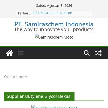
Skip
Sabtu, Agustus 8, 2026
to
Terbaru:
Sifat Kelarutan Cocamide
content
Diethanolamine
PT. Samiraschem Indonesia
Distributor Cocamide
Diethanolamine Terpercaya
the way to innovate your products
Kesetimbangan Kimia Cocamide
Diethanolamine
Kinetika Kimia Cocamide
Diethanolamine
Stoikiometri Cocamide
Diethanolamine
You are here:
Supplier Butylene Glycol Bekasi