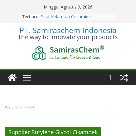
Skip
Minggu, Agustus 9, 2026
to
Terbaru:
Sifat Kelarutan Cocamide
content
Diethanolamine
PT. Samiraschem Indonesia
Distributor Cocamide
Diethanolamine Terpercaya
the way to innovate your products
Kesetimbangan Kimia Cocamide
Diethanolamine
Kinetika Kimia Cocamide
Diethanolamine
Stoikiometri Cocamide
Diethanolamine
You are here:
Supplier Butylene Glycol Cikampek