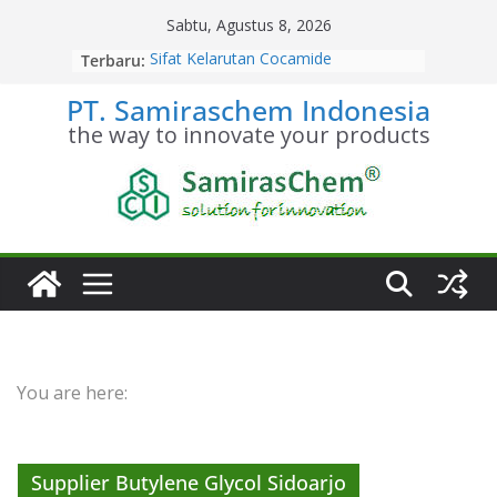
Skip
Sabtu, Agustus 8, 2026
to
Terbaru:
Sifat Kelarutan Cocamide
content
Diethanolamine
PT. Samiraschem Indonesia
Distributor Cocamide
Diethanolamine Terpercaya
the way to innovate your products
Kesetimbangan Kimia Cocamide
Diethanolamine
Kinetika Kimia Cocamide
Diethanolamine
Stoikiometri Cocamide
Diethanolamine
You are here:
Supplier Butylene Glycol Sidoarjo