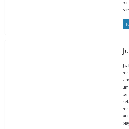
ren
ra
R
Ju
Jua
mel
kim
umu
tan
sek
mem
ata
bia