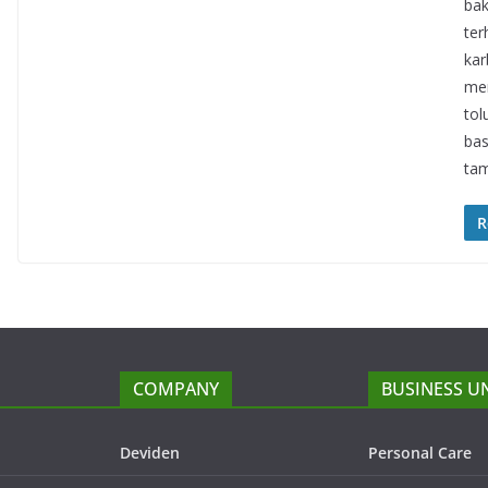
bak
ter
kar
men
tol
bas
ta
R
COMPANY
BUSINESS U
Deviden
Personal Care