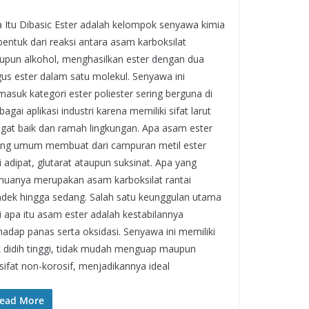
 Itu Dibasic Ester adalah kelompok senyawa kimia
bentuk dari reaksi antara asam karboksilat
pun alkohol, menghasilkan ester dengan dua
us ester dalam satu molekul. Senyawa ini
masuk kategori ester poliester sering berguna di
bagai aplikasi industri karena memiliki sifat larut
gat baik dan ramah lingkungan. Apa asam ester
ing umum membuat dari campuran metil ester
i adipat, glutarat ataupun suksinat. Apa yang
uanya merupakan asam karboksilat rantai
dek hingga sedang. Salah satu keunggulan utama
i apa itu asam ester adalah kestabilannya
hadap panas serta oksidasi. Senyawa ini memiliki
ik didih tinggi, tidak mudah menguap maupun
sifat non-korosif, menjadikannya ideal
ead More