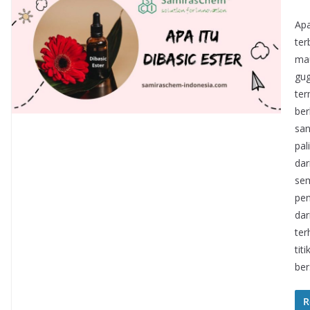
Apa
ter
mau
gug
ter
ber
san
pal
dar
sem
pen
dar
ter
tit
ber
R