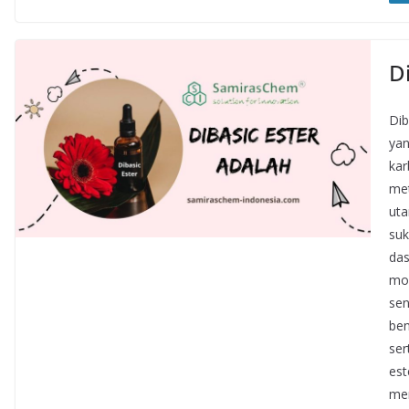
D
Dib
yan
kar
met
uta
suk
das
mol
sen
ben
ser
est
men