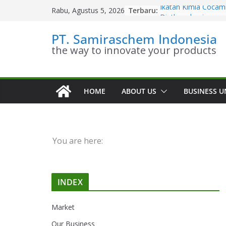
Skip
Terbaru:
Ikatan Kimia Cocam
Rabu, Agustus 5, 2026
to
Diethanolamine
Kesetimbangan Kim
content
PT. Samiraschem Indonesia
Diethanolamine
the way to innovate your products
Kinetika Kimia Coc
Diethanolamine
Stoikiometri Cocam
Diethanolamine
Sifat Kelarutan Coc
HOME
ABOUT US
BUSINESS U
Diethanolamine
You are here:
INDEX
Market
Our Business