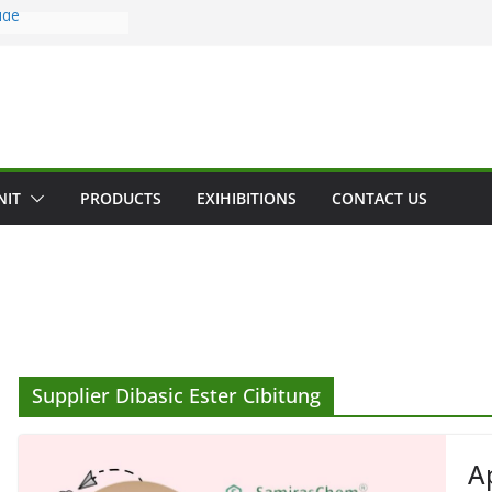
ide
ia Cocamide
amide
ide
amide
NIT
PRODUCTS
EXIHIBITIONS
CONTACT US
Supplier Dibasic Ester Cibitung
Ap