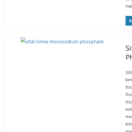
Hal
R
S
P
Sif
kim
fos
fos
(H₃
ter
mem
kri
mau