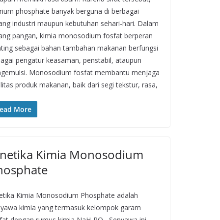
rium phosphate banyak berguna di berbagai
ang industri maupun kebutuhan sehari-hari. Dalam
ang pangan, kimia monosodium fosfat berperan
ting sebagai bahan tambahan makanan berfungsi
agai pengatur keasaman, penstabil, ataupun
ngemulsi. Monosodium fosfat membantu menjaga
litas produk makanan, baik dari segi tekstur, rasa,
ead More
inetika Kimia Monosodium
hosphate
etika Kimia Monosodium Phosphate adalah
yawa kimia yang termasuk kelompok garam
fat dengan rumus kimia NaH₂PO₄. Senyawa ini