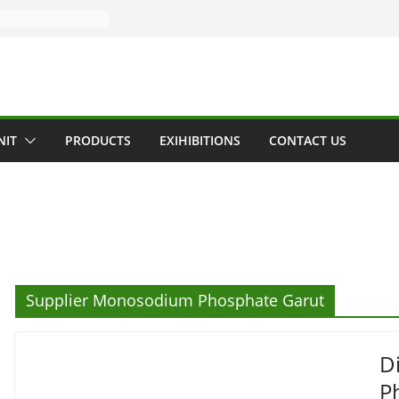
NIT
PRODUCTS
EXIHIBITIONS
CONTACT US
Supplier Monosodium Phosphate Garut
D
P