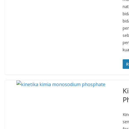
nat
bid
bid
pen
seb
pe
kua
R
K
P
Kin
sen
fos