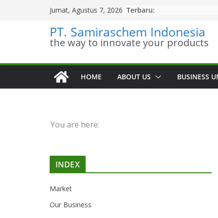
Skip
Terbaru:
Jumat, Agustus 7, 2026
to
PT. Samiraschem Indonesia
content
the way to innovate your products
HOME
ABOUT US
BUSINESS U
You are here:
INDEX
Market
Our Business