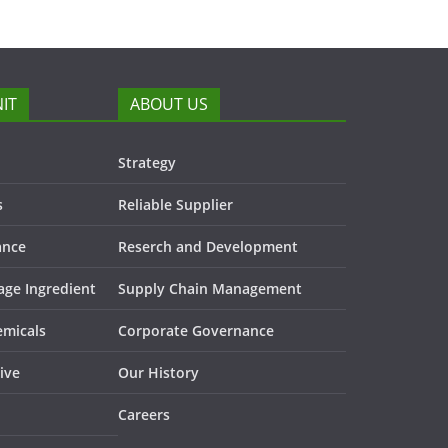
IT
ABOUT US
Strategy
s
Reliable Supplier
ance
Reserch and Development
age Ingredient
Supply Chain Management
emicals
Corporate Governance
ive
Our History
Careers