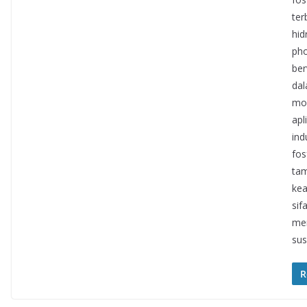
ter
hid
pho
ber
dal
mon
apl
ind
fos
tam
kea
sif
men
sus
R