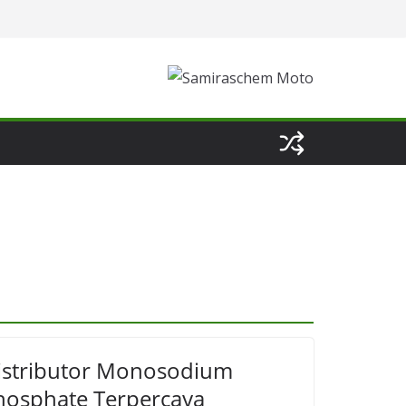
istributor Monosodium
hosphate Terpercaya