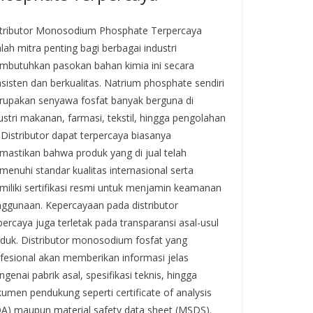
tributor Monosodium Phosphate Terpercaya
lah mitra penting bagi berbagai industri
butuhkan pasokan bahan kimia ini secara
sisten dan berkualitas. Natrium phosphate sendiri
upakan senyawa fosfat banyak berguna di
ustri makanan, farmasi, tekstil, hingga pengolahan
. Distributor dapat terpercaya biasanya
astikan bahwa produk yang di jual telah
enuhi standar kualitas internasional serta
iliki sertifikasi resmi untuk menjamin keamanan
ggunaan. Kepercayaan pada distributor
percaya juga terletak pada transparansi asal-usul
duk. Distributor monosodium fosfat yang
fesional akan memberikan informasi jelas
genai pabrik asal, spesifikasi teknis, hingga
umen pendukung seperti certificate of analysis
A) maupun material safety data sheet (MSDS).