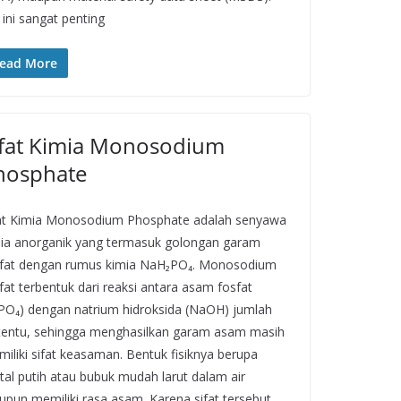
 ini sangat penting
ead More
ifat Kimia Monosodium
hosphate
at Kimia Monosodium Phosphate adalah senyawa
ia anorganik yang termasuk golongan garam
fat dengan rumus kimia NaH₂PO₄. Monosodium
fat terbentuk dari reaksi antara asam fosfat
PO₄) dengan natrium hidroksida (NaOH) jumlah
tentu, sehingga menghasilkan garam asam masih
iliki sifat keasaman. Bentuk fisiknya berupa
stal putih atau bubuk mudah larut dalam air
pun memiliki rasa asam. Karena sifat tersebut,