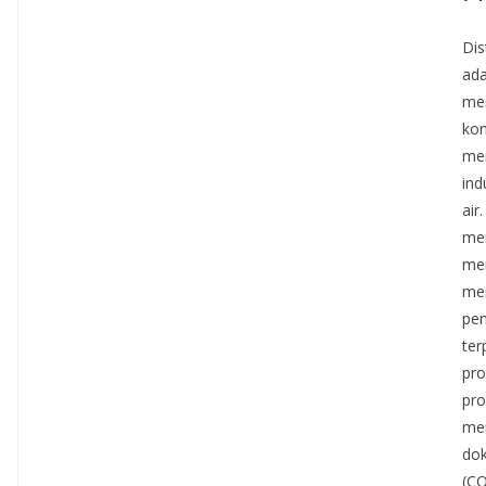
Dis
ada
mem
kon
mer
ind
air
mem
mem
mem
pen
ter
pro
pro
men
dok
(CO