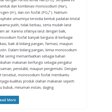
bentuk dari kombinasi monosodium (Na⁺),
rogen (H⁺), dan ion fosfat (PO₄³⁻). Natrium
sphate umumnya tersedia bentuk padatan kristal
warna putih, tidak berbau, serta mudah larut
am air. Karena sifatnya larut dengan baik,
osodium fosfat banyak berguna di berbagai
ikasi, baik di bidang pangan, farmasi, maupun
ustri. Dalam bidang pangan, kimia monosodium
fat sering memanfaatkan sebagai bahan
bahan makanan berfungsi sebagai pengatur
saman, penstabil, maupun pengemulsi. Dengan
at tersebut, monosodium fosfat membantu
jaga kualitas produk olahan makanan seperti
u bubuk, minuman instan, daging
ead More