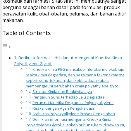
kosmetik dan farmasi. Sifat-sifat ini membuatnya sangat
berguna sebagai bahan dasar pada formulasi produk
perawatan kulit, obat-obatan, pelumas, dan bahan aditif
makanan.
Table of Contents
Berikut informasi lebih lanjut mengenai Kinetika Kimia
Polyethylene Glycol.
Kinetika kimia PEG mencakup interaksi molekul, laju
reaksi kimia degradasi, dan bagaimana faktor eksternal
seperti suhu, tekanan, dan keberadaan katalis
mempengaruhi perubahan kimia polyethylene glycol.
Struktur Kimia dan Reaktivitasnya
Pengaruh Suhu terhadap Laju Degradasi
Peran pH Kinetika Degradasi Polyoxyalkylene
Reaksi dengan Agen Pengoksidasi
Stabilitas Polyoxyalkylene Proses Pengolahan
Demikian informasi mengenai Kinetika Kimia
Polyethylene Glycol, silahkan hubungi kami dibawah ini,
kami akan berikan harga terbaik untuk anda!