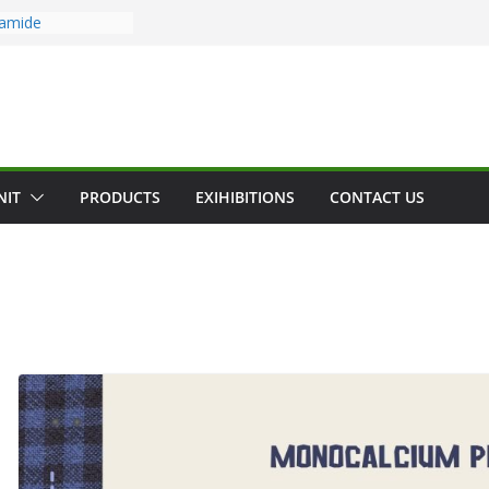
camide
de
rpercaya
mia Cocamide
amide
ide
NIT
PRODUCTS
EXIHIBITIONS
CONTACT US