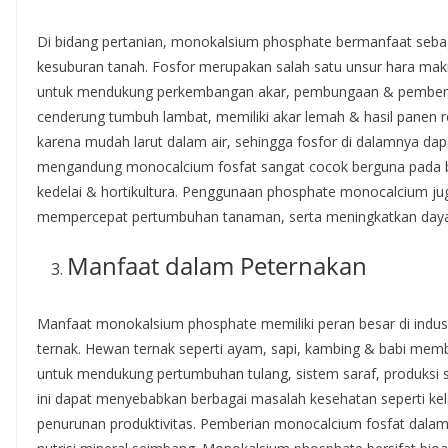
Di bidang pertanian, monokalsium phosphate bermanfaat seba
kesuburan tanah. Fosfor merupakan salah satu unsur hara m
untuk mendukung perkembangan akar, pembungaan & pembent
cenderung tumbuh lambat, memiliki akar lemah & hasil panen 
karena mudah larut dalam air, sehingga fosfor di dalamnya d
mengandung monocalcium fosfat sangat cocok berguna pada ber
kedelai & hortikultura. Penggunaan phosphate monocalcium ju
mempercepat pertumbuhan tanaman, serta meningkatkan daya 
Manfaat dalam Peternakan
Manfaat monokalsium phosphate memiliki peran besar di indus
ternak. Hewan ternak seperti ayam, sapi, kambing & babi mem
untuk mendukung pertumbuhan tulang, sistem saraf, produksi s
ini dapat menyebabkan berbagai masalah kesehatan seperti kel
penurunan produktivitas. Pemberian monocalcium fosfat da