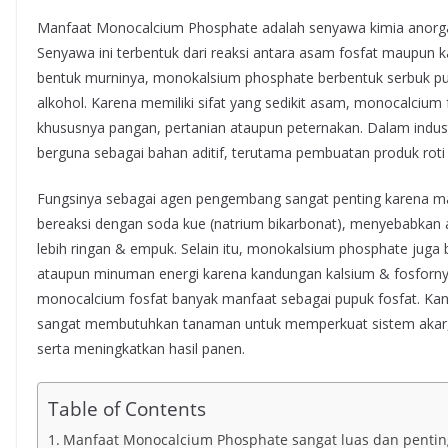
Manfaat Monocalcium Phosphate adalah senyawa kimia anorgan
Senyawa ini terbentuk dari reaksi antara asam fosfat maupun k
bentuk murninya, monokalsium phosphate berbentuk serbuk putih 
alkohol. Karena memiliki sifat yang sedikit asam, monocalcium fo
khususnya pangan, pertanian ataupun peternakan. Dalam indu
berguna sebagai bahan aditif, terutama pembuatan produk roti 
Fungsinya sebagai agen pengembang sangat penting karena m
bereaksi dengan soda kue (natrium bikarbonat), menyebabka
lebih ringan & empuk. Selain itu, monokalsium phosphate jug
ataupun minuman energi karena kandungan kalsium & fosfornya
monocalcium fosfat banyak manfaat sebagai pupuk fosfat. Ka
sangat membutuhkan tanaman untuk memperkuat sistem akar
serta meningkatkan hasil panen.
Table of Contents
Manfaat Monocalcium Phosphate sangat luas dan pentin