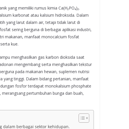
ik yang memiliki rumus kimia Ca(H₂PO₄)₂.
alsium karbonat atau kalsium hidroksida. Dalam
yang larut dalam air, tetapi tidak larut di
sfat sering berguna di berbagai aplikasi industri,
stri makanan, manfaat monocalcium fosfat
serta kue.
ampu menghasilkan gas karbon dioksida saat
n adonan mengembang serta menghasilkan tekstur
a berguna pada makanan hewan, suplemen nutrisi
 yang tinggi. Dalam bidang pertanian, manfaat
ndungan fosfor terdapat monokalsium phosphate
, merangsang pertumbuhan bunga dan buah,
g dalam berbagai sektor kehidupan.