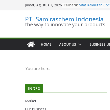
Skip
Terbaru:
Sifat Kelarutan Co
Jumat, Agustus 7, 2026
to
Diethanolamine
Distributor Cocami
content
PT. Samiraschem Indonesia
Diethanolamine Te
the way to innovate your products
Kesetimbangan Ki
Diethanolamine
Kinetika Kimia Coc
Diethanolamine
Stoikiometri Cocam
HOME
ABOUT US
BUSINESS U
Diethanolamine
You are here:
INDEX
Market
Our Business