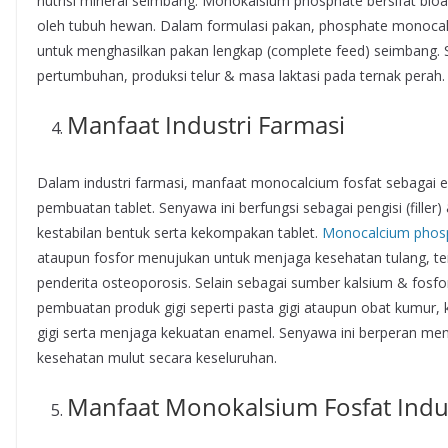
nutrisi mineral seimbang. Monokalsium phosphate bersifat bio
oleh tubuh hewan. Dalam formulasi pakan, phosphate monoc
untuk menghasilkan pakan lengkap (complete feed) seimbang. 
pertumbuhan, produksi telur & masa laktasi pada ternak perah.
Manfaat Industri Farmasi
Dalam industri farmasi, manfaat monocalcium fosfat sebagai 
pembuatan tablet. Senyawa ini berfungsi sebagai pengisi (fill
kestabilan bentuk serta kekompakan tablet.
Monocalcium phos
ataupun fosfor menujukan untuk menjaga kesehatan tulang, te
penderita osteoporosis. Selain sebagai sumber kalsium & fos
pembuatan produk gigi seperti pasta gigi ataupun obat kumu
gigi serta menjaga kekuatan enamel. Senyawa ini berperan me
kesehatan mulut secara keseluruhan.
Manfaat Monokalsium Fosfat Indu