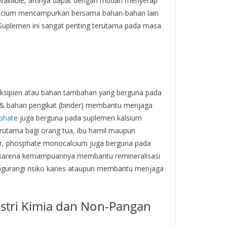
available, artinya dapat dengan mudah menyerap
alcium mencampurkan bersama bahan-bahan lain
Suplemen ini sangat penting terutama pada masa
eksipien atau bahan tambahan yang berguna pada
er) & bahan pengikat (binder) membantu menjaga
phate
juga berguna pada suplemen kalsium
rutama bagi orang tua, ibu hamil maupun
for, phosphate monocalcium juga berguna pada
r, karena kemampuannya membantu remineralisasi
ngurangi risiko karies ataupun membantu menjaga
stri Kimia dan Non-Pangan