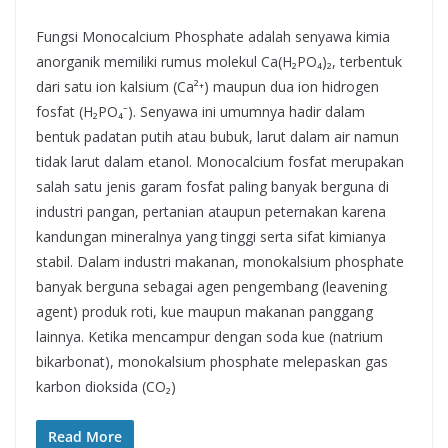
Fungsi Monocalcium Phosphate adalah senyawa kimia
anorganik memiliki rumus molekul Ca(H₂PO₄)₂, terbentuk
dari satu ion kalsium (Ca²⁺) maupun dua ion hidrogen
fosfat (H₂PO₄⁻). Senyawa ini umumnya hadir dalam
bentuk padatan putih atau bubuk, larut dalam air namun
tidak larut dalam etanol. Monocalcium fosfat merupakan
salah satu jenis garam fosfat paling banyak berguna di
industri pangan, pertanian ataupun peternakan karena
kandungan mineralnya yang tinggi serta sifat kimianya
stabil. Dalam industri makanan, monokalsium phosphate
banyak berguna sebagai agen pengembang (leavening
agent) produk roti, kue maupun makanan panggang
lainnya. Ketika mencampur dengan soda kue (natrium
bikarbonat), monokalsium phosphate melepaskan gas
karbon dioksida (CO₂)
Read More