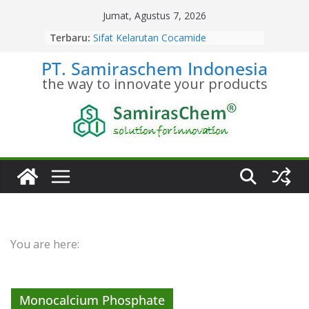
Skip
Jumat, Agustus 7, 2026
to
Terbaru:
Stoikiometri Cocamide
content
Diethanolamine
PT. Samiraschem Indonesia
Sifat Kelarutan Cocamide
Diethanolamine
the way to innovate your products
Distributor Cocamide
Diethanolamine Terpercaya
Kesetimbangan Kimia Cocamide
Diethanolamine
Kinetika Kimia Cocamide
Diethanolamine
You are here:
Monocalcium Phosphate