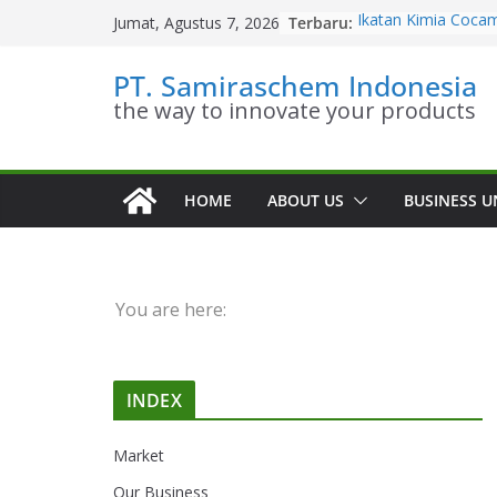
Skip
Terbaru:
Ikatan Kimia Coca
Jumat, Agustus 7, 2026
to
Diethanolamine
Kesetimbangan Ki
content
PT. Samiraschem Indonesia
Diethanolamine
the way to innovate your products
Kinetika Kimia Coc
Diethanolamine
Stoikiometri Cocam
Diethanolamine
Sifat Kelarutan Co
HOME
ABOUT US
BUSINESS U
Diethanolamine
You are here:
INDEX
Market
Our Business