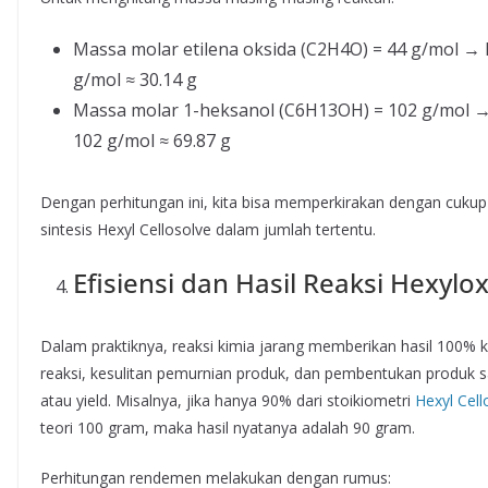
Massa molar etilena oksida (C2H4O) = 44 g/mol 
g/mol ≈ 30.14 g
Massa molar 1-heksanol (C6H13OH) = 102 g/mol 
102 g/mol ≈ 69.87 g
Dengan perhitungan ini, kita bisa memperkirakan dengan cuku
sintesis Hexyl Cellosolve dalam jumlah tertentu.
Efisiensi dan Hasil Reaksi Hexylo
Dalam praktiknya, reaksi kimia jarang memberikan hasil 100% 
reaksi, kesulitan pemurnian produk, dan pembentukan produk sa
atau yield. Misalnya, jika hanya 90% dari stoikiometri
Hexyl Cell
teori 100 gram, maka hasil nyatanya adalah 90 gram.
Perhitungan rendemen melakukan dengan rumus: