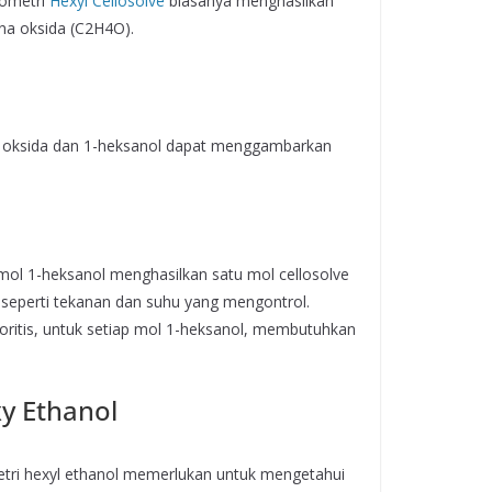
iometri
Hexyl Cellosolve
biasanya menghasilkan
ena oksida (C2H4O).
na oksida dan 1-heksanol dapat menggambarkan
 mol 1-heksanol menghasilkan satu mol cellosolve
tu seperti tekanan dan suhu yang mengontrol.
 teoritis, untuk setiap mol 1-heksanol, membutuhkan
y Ethanol
metri hexyl ethanol memerlukan untuk mengetahui