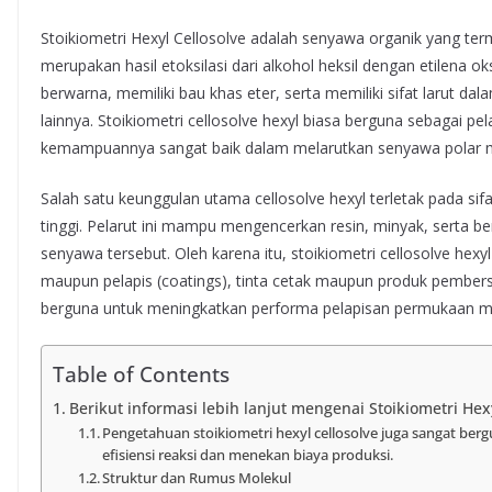
Stoikiometri Hexyl Cellosolve adalah senyawa organik yang ter
merupakan hasil etoksilasi dari alkohol heksil dengan etilena o
berwarna, memiliki bau khas eter, serta memiliki sifat larut da
lainnya. Stoikiometri cellosolve hexyl biasa berguna sebagai pela
kemampuannya sangat baik dalam melarutkan senyawa polar 
Salah satu keunggulan utama cellosolve hexyl terletak pada sifa
tinggi. Pelarut ini mampu mengencerkan resin, minyak, serta b
senyawa tersebut. Oleh karena itu, stoikiometri cellosolve he
maupun pelapis (coatings), tinta cetak maupun produk pembersih 
berguna untuk meningkatkan performa pelapisan permukaan ma
Table of Contents
Berikut informasi lebih lanjut mengenai Stoikiometri Hexy
Pengetahuan stoikiometri hexyl cellosolve juga sangat be
efisiensi reaksi dan menekan biaya produksi.
Struktur dan Rumus Molekul