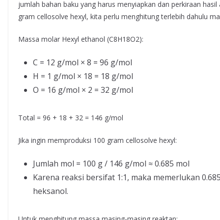
jumlah bahan baku yang harus menyiapkan dan perkiraan hasil a
gram cellosolve hexyl, kita perlu menghitung terlebih dahulu ma
Massa molar Hexyl ethanol (C8H18O2):
C = 12 g/mol × 8 = 96 g/mol
H = 1 g/mol × 18 = 18 g/mol
O = 16 g/mol × 2 = 32 g/mol
Total = 96 + 18 + 32 = 146 g/mol
Jika ingin memproduksi 100 gram cellosolve hexyl:
Jumlah mol = 100 g / 146 g/mol ≈ 0.685 mol
Karena reaksi bersifat 1:1, maka memerlukan 0.685
heksanol.
Untuk menghitung massa masing-masing reaktan: