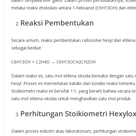
dalam senyawa eter glikol. Dalam proses pembuatannya, stoik
melalui reaksi etoksilasi antara 1-heksanol (C6H13OH) dan etil
Reaksi Pembentukan
Secara umum, reaksi pembentukan cellosolve hexyl dari etile
sebagai berikut:
C6H13OH + C2H4O → C6H13OCH2CH2OH
Dalam reaksi ini, satu mol etilena oksida bereaksi dengan satu
hexyl. Proses ini memerlukan katalis dan kondisi reaksi terten
Stoikiometri reaksi ini bersifat 1:1, yang berarti bahwa secara
satu mol etilena oksida untuk menghasilkan satu mol produk.
Perhitungan Stoikiometri Hexylox
Dalam proses industri atau laboratorium, perhitungan stoikio