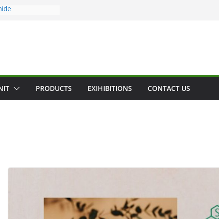
mide
mia Cocamide
amide
ide
camide
NIT
PRODUCTS
EXIHIBITIONS
CONTACT US