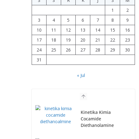
S
S
R
K
J
S
M
1
2
3
4
5
6
7
8
9
10
11
12
13
14
15
16
17
18
19
20
21
22
23
24
25
26
27
28
29
30
31
« Jul
Kinetika Kimia
Cocamide
Diethanolamine