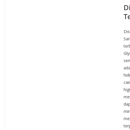
Di
T
Dis
Sam
ter
Gly
sen
ada
hid
cai
hig
men
dap
min
men
ter