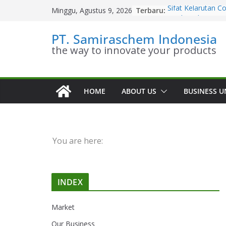
Skip
Terbaru:
Sifat Kelarutan 
Minggu, Agustus 9, 2026
to
Diethanolamine
Distributor Coca
content
PT. Samiraschem Indonesia
Diethanolamine T
the way to innovate your products
Kesetimbangan K
Diethanolamine
Kinetika Kimia C
Diethanolamine
Stoikiometri Coc
HOME
ABOUT US
BUSINESS U
Diethanolamine
You are here:
INDEX
Market
Our Business