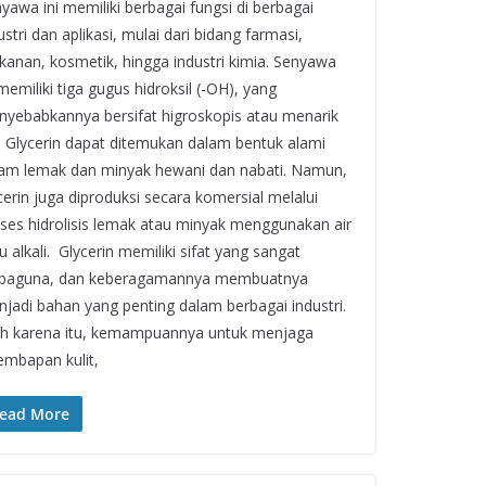
yawa ini memiliki berbagai fungsi di berbagai
ustri dan aplikasi, mulai dari bidang farmasi,
anan, kosmetik, hingga industri kimia. Senyawa
 memiliki tiga gugus hidroksil (-OH), yang
yebabkannya bersifat higroskopis atau menarik
. Glycerin dapat ditemukan dalam bentuk alami
am lemak dan minyak hewani dan nabati. Namun,
cerin juga diproduksi secara komersial melalui
ses hidrolisis lemak atau minyak menggunakan air
u alkali. Glycerin memiliki sifat yang sangat
rbaguna, dan keberagamannya membuatnya
jadi bahan yang penting dalam berbagai industri.
h karena itu, kemampuannya untuk menjaga
embapan kulit,
ead More