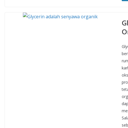
G
O
Gly
ber
rum
kar
oks
pro
tet
org
dap
mem
Sal
seb