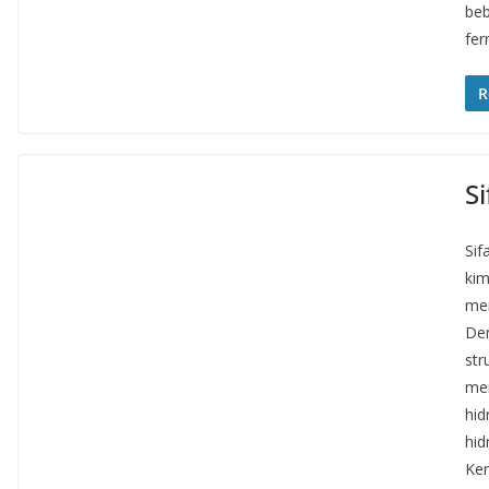
beb
fer
R
Si
Sif
kim
men
Den
str
mem
hid
hid
Ke