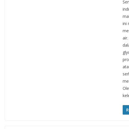
Sen
ind
mak
ini
men
air
dal
gly
pro
ata
se
men
Ole
kel
R