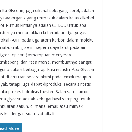
 Itu Glycerin, juga dikenal sebagai gliserol, adalah
yawa organik yang termasuk dalam kelas alkohol
iol. Rumus kimianya adalah C₃H₈O₃, untuk apa
ukturnya menunjukkan keberadaan tiga gugus
roksil (-OH) pada tiga atom karbon dalam molekul.
 sifat unik gliserin, seperti daya larut pada air,
higroskopisan (kemampuan menyerap
embaban), dan rasa manis, membuatnya sangat
guna dalam berbagai aplikasi industri. Apa Glycerin
at ditemukan secara alami pada lemak maupun
yak, tetapi juga dapat diproduksi secara sintetis
alui proses hidrolisis triester. Salah satu sumber
ma glycerin adalah sebagai hasil samping untuk
buatan sabun, di mana lemak atau minyak
eaksi dengan suatu zat alkali.
ead More