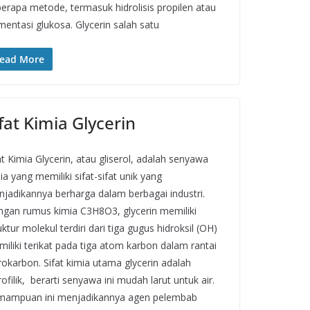
erapa metode, termasuk hidrolisis propilen atau
mentasi glukosa. Glycerin salah satu
ead More
fat Kimia Glycerin
at Kimia Glycerin, atau gliserol, adalah senyawa
ia yang memiliki sifat-sifat unik yang
jadikannya berharga dalam berbagai industri.
gan rumus kimia C3H8O3, glycerin memiliki
uktur molekul terdiri dari tiga gugus hidroksil (OH)
iliki terikat pada tiga atom karbon dalam rantai
rokarbon. Sifat kimia utama glycerin adalah
rofilik, berarti senyawa ini mudah larut untuk air.
mampuan ini menjadikannya agen pelembab