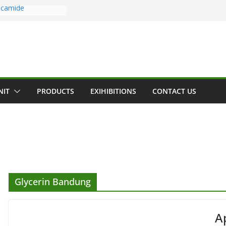
Cocamide
mide
erpercaya
imia Cocamide
ocamide
amide
NIT
PRODUCTS
EXIHIBITIONS
CONTACT US
Glycerin Bandung
Ap