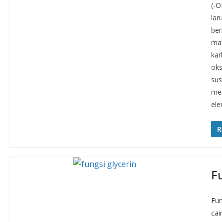
(-O
lar
ber
mak
kar
oks
sus
mem
ele
R
F
Fun
cai