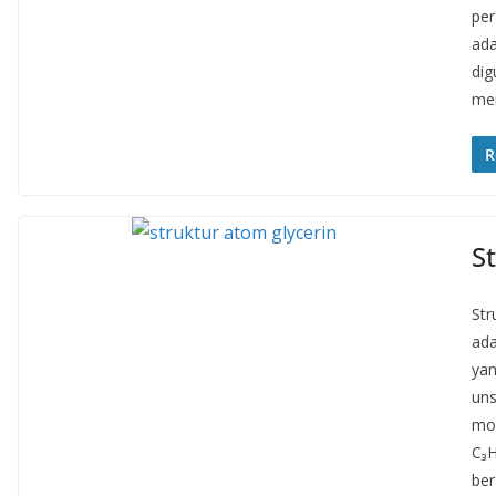
per
ada
dig
men
R
S
Str
ada
yan
uns
mol
C₃H
ber