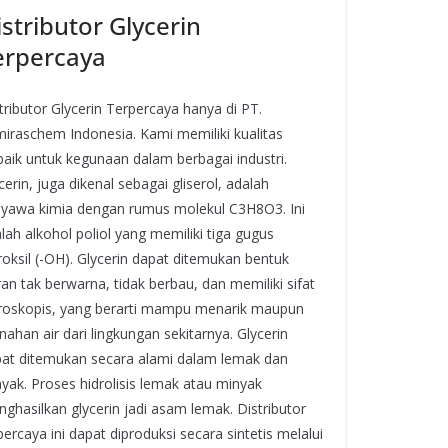
stributor Glycerin
erpercaya
tributor Glycerin Terpercaya hanya di PT.
iraschem Indonesia. Kami memiliki kualitas
baik untuk kegunaan dalam berbagai industri.
cerin, juga dikenal sebagai gliserol, adalah
yawa kimia dengan rumus molekul C3H8O3. Ini
lah alkohol poliol yang memiliki tiga gugus
roksil (-OH). Glycerin dapat ditemukan bentuk
ran tak berwarna, tidak berbau, dan memiliki sifat
roskopis, yang berarti mampu menarik maupun
ahan air dari lingkungan sekitarnya. Glycerin
at ditemukan secara alami dalam lemak dan
yak. Proses hidrolisis lemak atau minyak
ghasilkan glycerin jadi asam lemak. Distributor
percaya ini dapat diproduksi secara sintetis melalui