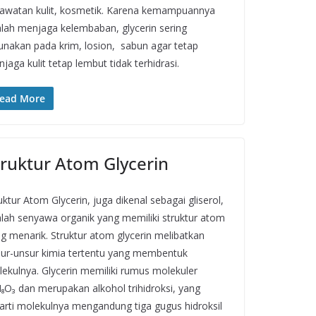
awatan kulit, kosmetik. Karena kemampuannya
lah menjaga kelembaban, glycerin sering
unakan pada krim, losion, sabun agar tetap
jaga kulit tetap lembut tidak terhidrasi.
ead More
truktur Atom Glycerin
uktur Atom Glycerin, juga dikenal sebagai gliserol,
lah senyawa organik yang memiliki struktur atom
g menarik. Struktur atom glycerin melibatkan
ur-unsur kimia tertentu yang membentuk
ekulnya. Glycerin memiliki rumus molekuler
₈O₃ dan merupakan alkohol trihidroksi, yang
arti molekulnya mengandung tiga gugus hidroksil