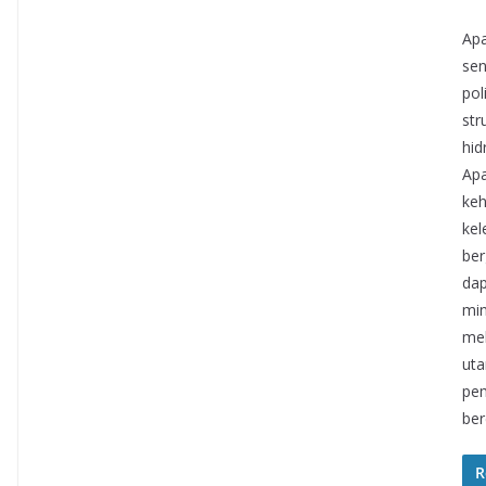
Apa
sen
pol
str
hid
Apa
ke
kel
ber
dap
min
mel
uta
pem
ber
R