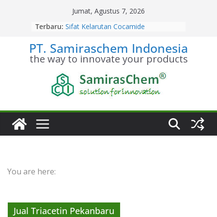
Skip
Jumat, Agustus 7, 2026
to
Terbaru:
Sifat Kelarutan Cocamide
content
Diethanolamine
PT. Samiraschem Indonesia
Distributor Cocamide
Diethanolamine Terpercaya
the way to innovate your products
Kesetimbangan Kimia Cocamide
Diethanolamine
Kinetika Kimia Cocamide
Diethanolamine
Stoikiometri Cocamide
Diethanolamine
You are here:
Jual Triacetin Pekanbaru