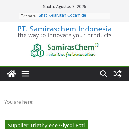
Skip
Sabtu, Agustus 8, 2026
to
Terbaru:
Sifat Kelarutan Cocamide
content
Diethanolamine
PT. Samiraschem Indonesia
Distributor Cocamide
Diethanolamine Terpercaya
the way to innovate your products
Kesetimbangan Kimia Cocamide
Diethanolamine
Kinetika Kimia Cocamide
Diethanolamine
Stoikiometri Cocamide
Diethanolamine
You are here:
Supplier Triethylene Glycol Pati